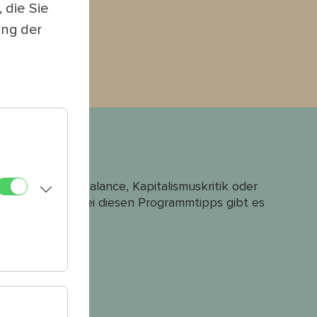
 die Sie
ung der
it Work-Life-Balance, Kapitalismuskritik oder
 Feierabend", bei diesen Programmtipps gibt es