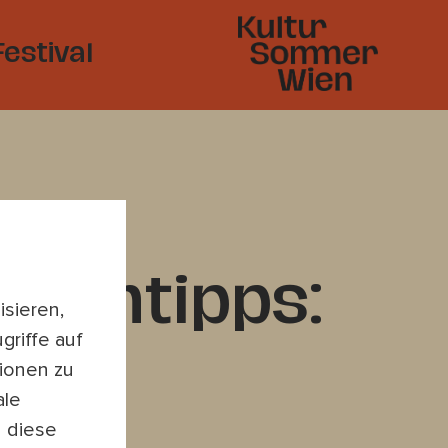
Festival
ammtipps:
sieren,
griffe auf
ionen zu
ale
n diese