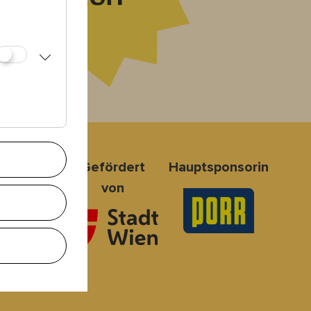
nsoren
Gefördert
Hauptsponsorin
von
 Board
2-2025
er:innen