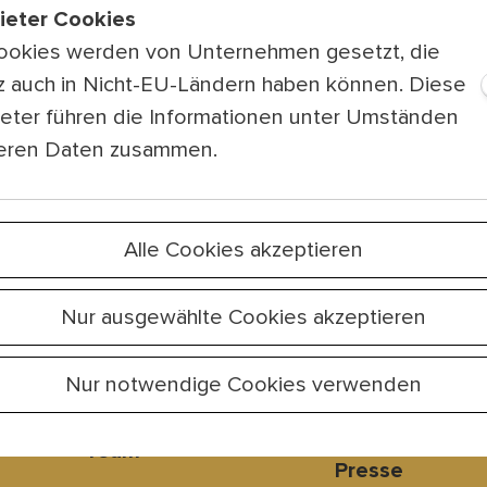
bieter Cookies
ookies werden von Unternehmen gesetzt, die
tz auch in Nicht-EU-Ländern haben können. Diese
ieter führen die Informationen unter Umständen
teren Daten zusammen.
Alle Cookies akzeptieren
Platzordnung
Partner & Spo
Barrierefreiheit
Künstlerisches
Nur ausgewählte Cookies akzeptieren
Leitbild & Code of
Programm 202
Nur notwendige Cookies verwenden
Care
FAQ für Besuch
Team
Presse