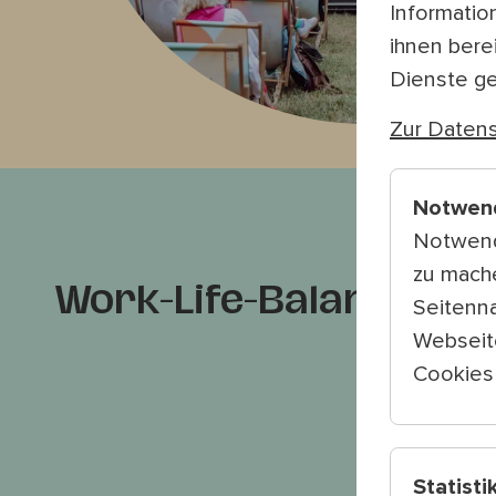
Informatio
ihnen bere
Dienste g
Zur Datens
Notwen
Notwend
zu mach
Work-Life-Balance
Seitenna
Webseit
Cookies 
Statisti