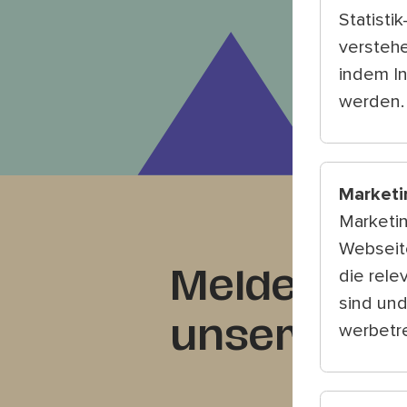
Statisti
verstehe
indem I
werden.
Marketi
Marketi
Webseite
die rele
Melden Sie 
sind und
unserem Ne
werbetre