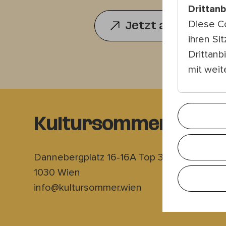
Drittan
Diese C
Jetzt anmelden
ihren Si
Drittanb
mit wei
Kultursommer Wien
Dannebergplatz 16-16A Top 3
1030 Wien
info@kultursommer.wien