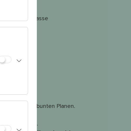
 Julius-Meinl-Gasse
-Meinl-Gasse“
se.
eaus.
rgasse ein.
eaus.
.
ohe Türme mit bunten Planen.
hter zu finden.
ig in den Park.