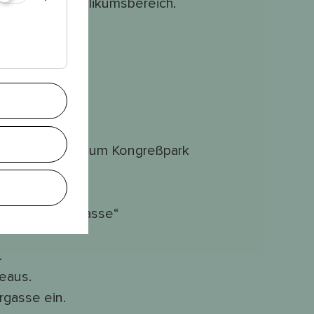
er bis zum Publikumsbereich.
.
tz aussuchen.
dleitengasse" zum Kongreßpark
le „Sandleitengasse“
.
deaus.
rgasse ein.