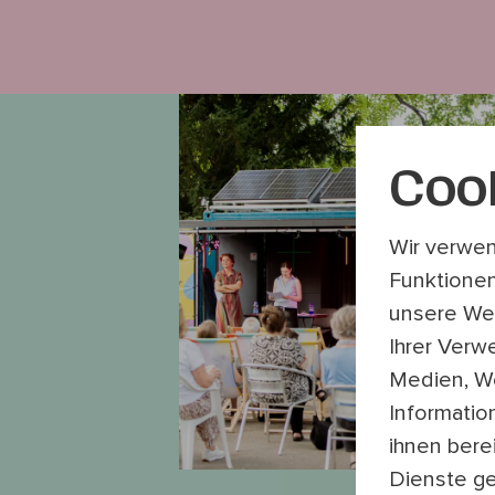
Coo
Wir verwen
Funktionen
unsere Web
Ihrer Verw
Medien, We
Informatio
ihnen bere
Dienste g