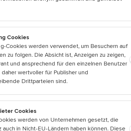
Von der Station Hernals
Von der Station "Hernals" über die
Entfernung: circa 600 Meter
ng Cookies
•
Nehmen Sie den Ausgang „Julius
ng-Cookies werden verwendet, um Besuchern auf
•
Gehen Sie in die Julius-Meinl-Gas
n zu folgen. Die Absicht ist, Anzeigen zu zeigen,
•
Gehen Sie etwa 300 Meter gerad
vant und ansprechend für den einzelnen Benutzer
•
Biegen Sie rechts in die Lobmeye
 daher wertvoller für Publisher und
•
Gehen Sie etwa 170 Meter gerad
ibende Drittparteien sind.
•
Biegen Sie rechts in den Park ein
•
Dort steht ein Dreiecksturm.
•
Dreieckstürme sind 3,80 Meter h
bieter Cookies
•
Sie helfen dabei den Eingang leic
ookies werden von Unternehmen gesetzt, die
•
Gehen Sie rechts über den Gehste
tz auch in Nicht-EU-Ländern haben können. Diese