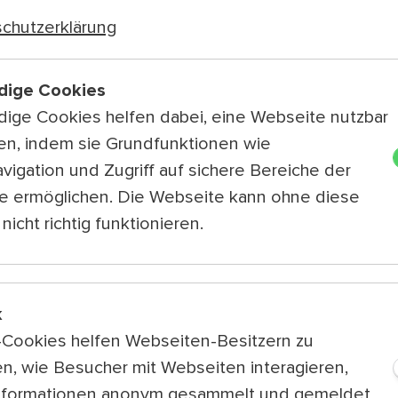
chutzerklärung
dige Cookies
Allgemeine Infos
ige Cookies helfen dabei, eine Webseite nutzbar
Rollstuhlgerechter Eingang
en, indem sie Grundfunktionen wie
eit
Publikumsbereich auf Asphalt
vigation und Zugriff auf sichere Bereiche der
Rollstuhlgerechte Toilette
e ermöglichen. Die Webseite kann ohne diese
nicht richtig funktionieren.
Zugangsmöglichkeiten
Der Kongreßpark hat mehrere Eing
Der kürzeste Weg zur Bühne ist v
k
Der Publikumsbereich ist auf Aspha
k-Cookies helfen Webseiten-Besitzern zu
Die Wege sind asphaltiert.
n, wie Besucher mit Webseiten interagieren,
Die Wege sind ungefähr 5 Meter 
nformationen anonym gesammelt und gemeldet