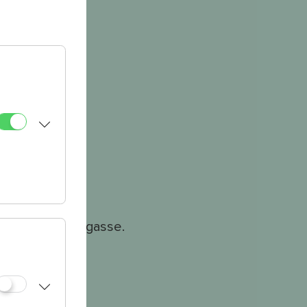
änge.
on der Lobmeyrgasse.
lt.
breit.