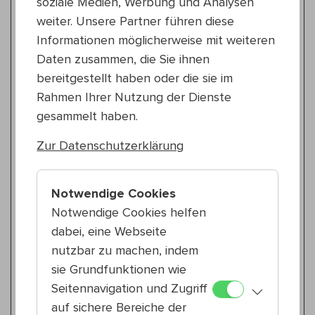
soziale Medien, Werbung und Analysen
Catatumbo
weiter. Unsere Partner führen diese
Informationen möglicherweise mit weiteren
Pop
Daten zusammen, die Sie ihnen
Fr 17.7.
18:30 — 21:00
bereitgestellt haben oder die sie im
22., Schrödingerplatz
Rahmen Ihrer Nutzung der Dienste
GroßKind
gesammelt haben.
WIENXTRA-Soundbase Allstars
Zur Datenschutzerklärung
Global
Fr 17.7.
18:30 — 21:00
Notwendige Cookies
22., Schrödingerplatz
Notwendige Cookies helfen
Die Limanis
dabei, eine Webseite
Sounds of Ages
nutzbar zu machen, indem
sie Grundfunktionen wie
Pop
Seitennavigation und Zugriff
18:30 — 21:00
auf sichere Bereiche der