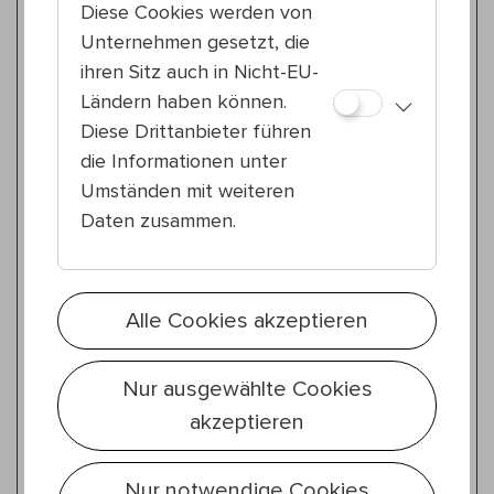
Zeitgenössischer Zirkus
Diese Cookies werden von
Do 23.7.
Unternehmen gesetzt, die
20:00 — 21:00
ihren Sitz auch in Nicht-EU-
23., Stadtpark Atzgersdorf
The Freestyle Orchestra
Ländern haben können.
Tale of the Firebird
Diese Drittanbieter führen
die Informationen unter
Zeitgenössischer Zirkus
Umständen mit weiteren
So 26.7.
Daten zusammen.
18:30 — 19:30
12., Wilhelmsdorfer Park
Schneider, Öchsner, Dafert &
Ameganvi
Alle Cookies akzeptieren
Stammtisch
Zeitgenössischer Zirkus
Nur ausgewählte Cookies
So 26.7.
akzeptieren
18:30 — 19:30
20., Nordwestbahnhof
Spinning Tales
Nur notwendige Cookies