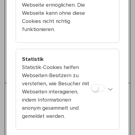
Fr 17.7.
22., Schrödingerplatz
Webseite ermöglichen. Die
Michael Höpfner
Webseite kann ohne diese
WIENXTRA-Soundbase Allstars
Cookies nicht richtig
funktionieren.
Rap
Fr 17.7.
18:30 — 21:00
22., Schrödingerplatz
Statistik
Twin-Headed Boy
WIENXTRA-Soundbase Allstars
Statistik-Cookies helfen
Webseiten-Besitzern zu
verstehen, wie Besucher mit
Webseiten interagieren,
Weitere Tipps für Zeitgenössicher
indem Informationen
Zirkus
anonym gesammelt und
gemeldet werden.
Zeitgenössischer Zirkus
18:30 — 19:30