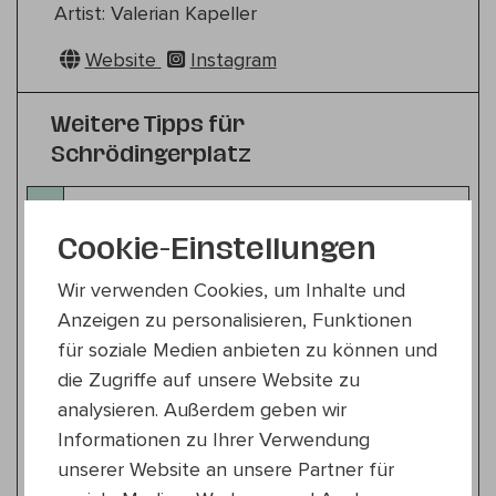
Artist: Valerian Kapeller
Website
Instagram
Weitere Tipps für
Schrödingerplatz
Zeitgenössische Musik
Do 16.7.
Cookie-Einstellungen
18:30 — 19:30
22., Schrödingerplatz
Wir verwenden Cookies, um Inhalte und
Duo Martl|Kim
Anzeigen zu personalisieren, Funktionen
Buntgemischt
für soziale Medien anbieten zu können und
die Zugriffe auf unsere Website zu
Klassik
analysieren. Außerdem geben wir
Do 16.7.
20:00 — 21:00
Informationen zu Ihrer Verwendung
22., Schrödingerplatz
unserer Website an unsere Partner für
TOCUYITO