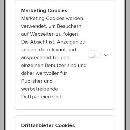
Do 16.7.
Kultursommer Wien am Ottakringer
Bierfest
Marketing Cookies
Thomas Thalhammer & Hannes Moser
Marketing-Cookies werden
ALLES SCHWINDEL. Houdini Edition
verwendet, um Besuchern
auf Webseiten zu folgen.
Zeitgenössischer Zirkus
Die Absicht ist, Anzeigen zu
Do 16.7.
18:30 — 19:30
zeigen, die relevant und
20., Nordwestbahnhof
ansprechend für den
Duo Clara & Lisa
einzelnen Benutzer sind und
Circle Back & Stick To Me
daher wertvoller für
Publisher und
Kinderprogramm
werbetreibende
So 19.7.
10:30 — 11:30
Drittparteien sind.
15., Reithofferpark
LEMOUR – Physical Theatre
Imagine – A Modern Mime Tale
Drittanbieter Cookies