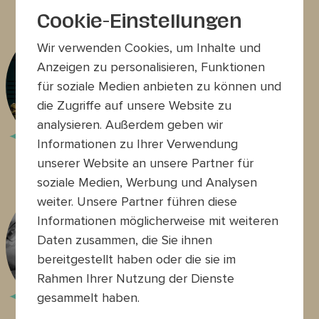
Cookie-Einstellungen
Jazz & Zeitgenössische
Wir verwenden Cookies, um Inhalte und
Musik
Anzeigen zu personalisieren, Funktionen
Clemens Salesny
für soziale Medien anbieten zu können und
(Saxofonist & Klarinettist)
die Zugriffe auf unsere Website zu
Foto: Maria Frodl
analysieren. Außerdem geben wir
Informationen zu Ihrer Verwendung
unserer Website an unsere Partner für
soziale Medien, Werbung und Analysen
Wienerlied, Volksmusik,
weiter. Unsere Partner führen diese
Schlager & Austropop
Informationen möglicherweise mit weiteren
Helmut Stippich
Daten zusammen, die Sie ihnen
(Musiker & Komponist)
bereitgestellt haben oder die sie im
Foto: Stephan Mussil
Rahmen Ihrer Nutzung der Dienste
gesammelt haben.