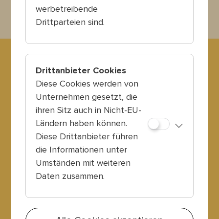
werbetreibende
Drittparteien sind.
Kultursommer Wien
Drittanbieter Cookies
Diese Cookies werden von
Dannebergplatz 16-16A Top 3
Unternehmen gesetzt, die
1030 Wien
ihren Sitz auch in Nicht-EU-
info@kultursommer.wien
Ländern haben können.
Diese Drittanbieter führen
die Informationen unter
Umständen mit weiteren
Platzordnung
Daten zusammen.
Barrierefreiheit
Leitbild & Code of Care
Team