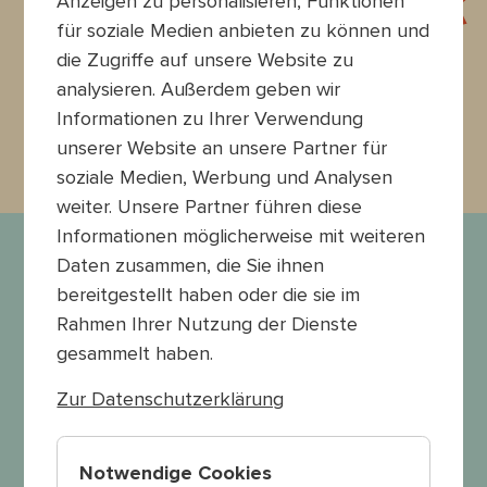
Anzeigen zu personalisieren, Funktionen
für soziale Medien anbieten zu können und
die Zugriffe auf unsere Website zu
analysieren. Außerdem geben wir
Informationen zu Ihrer Verwendung
unserer Website an unsere Partner für
Kreativ-Impulse
soziale Medien, Werbung und Analysen
weiter. Unsere Partner führen diese
Informationen möglicherweise mit weiteren
Daten zusammen, die Sie ihnen
Spielerisch durch den
bereitgestellt haben oder die sie im
gemeinsamen Festivalbesuch!
Rahmen Ihrer Nutzung der Dienste
Den Weg zur Festivalbühne mit künstlerischen
gesammelt haben.
Forschungsübungen gestalten?
Nach dem Festivalbesuch weiter über das
Zur Datenschutzerklärung
Erlebte austauschen? Na klar, let's go!
Hier findet ihr bald kleine Kreativimpulse, die ihr
Notwendige Cookies