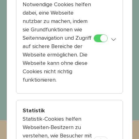
auf dem Weg zur Kultursommer Bühne
Notwendige Cookies helfen
mitnehmen oder auch als Vor- und
dabei, eine Webseite
Nachbereitung zu eurem Besuch nutzen könnt.
nutzbar zu machen, indem
Damit könnt ihr gemeinsam selbst kreativ
sie Grundfunktionen wie
werden und die Genre Kategorien weiter
spinnen!
Seitennavigation und Zugriff
auf sichere Bereiche der
Die Kreativimpulse gibt es bald hier zum
Webseite ermöglichen. Die
Download.
Webseite kann ohne diese
Cookies nicht richtig
Viel Spaß damit!
funktionieren.
Statistik
Statistik-Cookies helfen
Webseiten-Besitzern zu
verstehen, wie Besucher mit