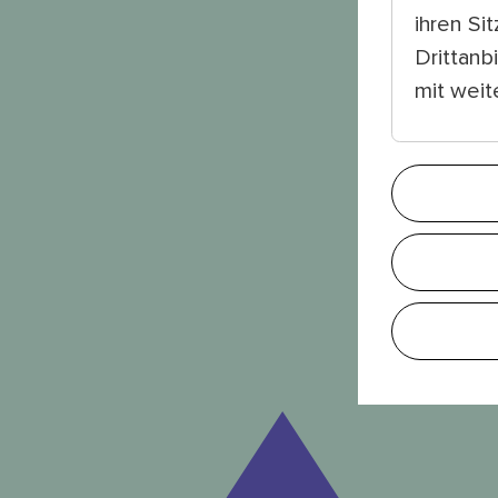
ihren Si
Drittanb
mit wei