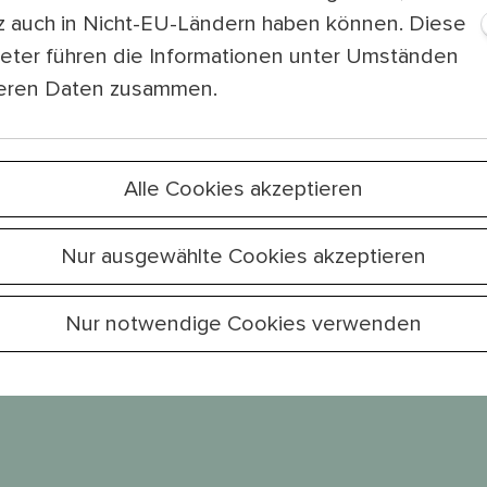
Die Verfasserin Elena Sterlini arbeitet 
tz auch in Nicht-EU-Ländern haben können. Diese
Kultursommer Wien.
Gerne kann dieser B
ieter führen die Informationen unter Umständen
werden.
Bei Fragen oder für die Verein
teren Daten zusammen.
an das Presseteam per Mail an presse@k
9405745.
Alle Cookies akzeptieren
Nur ausgewählte Cookies akzeptieren
Nur notwendige Cookies verwenden