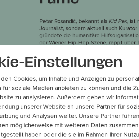
Petar Rosandić, bekannt als
Kid Pex
, ist
Journalist, sondern aktuell auch Kurato
gründete die humanitäre Hilfsorganisati
der Wiener Hip-Hop-Szene, rappt über T
entscheidet unter anderem als Teil des 
Kultursommer-Bühnen steht. Nun gibt er 
kie-Einstellungen
den diesjährigen Spielplan – und erklär
hat.
den Cookies, um Inhalte und Anzeigen zu personali
Ein Qualitätsprogramm, das die Stadt
 für soziale Medien anbieten zu können und die Zu
„Ich habe zu Beginn viele Absagen mache
site zu analysieren. Außerdem geben wir Informat
Vergleich zum Vorjahr nochmal gestiegen 
endung unserer Website an unsere Partner für sozi
reingekommen sind. Aber irgendwann mu
süße Qualen, würde man bei uns am Balk
rbung und Analysen weiter. Unsere Partner führe
hundert Bewerbungen allein in seiner Spa
nen möglicherweise mit weiteren Daten zusammen,
Stadtbilds, so der Rapper. Dabei landen 
itgestellt haben oder die sie im Rahmen Ihrer Nutz
größten Fame haben“, aber ein gutes St