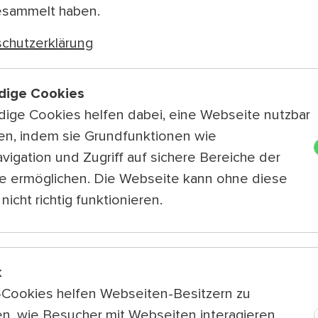
abliefern.
esammelt haben.
Starker Sound mit Haltung
chutzerklärung
Künstler:innen, die ihre eigene Schiene 
besonders aufgefallen. „Bei mir sind Arti
Haltung zeigen und Attitude mitbringen.“
dige Cookies
Namen oder Newcomer:innen handelt. G
ige Cookies helfen dabei, eine Webseite nutzbar
der Kurator in den Spielplan: So verso
en, indem sie Grundfunktionen wie
kraftvollen Lyrics, Meduzza bringt jun
Bühne, Mira Perusich verzaubert mit Pop
vigation und Zugriff auf sichere Bereiche der
gibt es von SarahBernhardt und das Hi
e ermöglichen. Die Webseite kann ohne diese
Show liefern. Größen der Hip-Hop-Szene s
nicht richtig funktionieren.
sie sich mit den Werten des Kultursommer
sein möchten.
Empowerment für junge Artists auf 
Petar Rosandić bezeichnet den Kultursom
k
Künstler:innen ist die Performance beim F
k-Cookies helfen Webseiten-Besitzern zu
Sprungbrett in die Musikszene. Außerde
n, wie Besucher mit Webseiten interagieren,