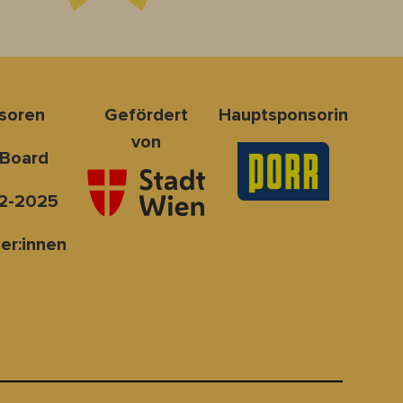
nsoren
Gefördert
Hauptsponsorin
von
 Board
2-2025
er:innen