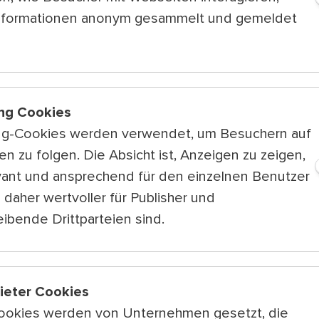
Erfahrungen berichten. Der Kurator erkl
Betroffene geredet, aber beim Kulturso
nformationen anonym gesammelt und gemeldet
musikalisch und inhaltlich. Das stärkt d
die sie oft geschlossen werden.“ Das se
Bühne und für das Publikum, so der Rap
Rap als verbindendes Genre
ng Cookies
Dass Rap ein breites Publikum ansprich
ein Vorteil dieses Genres: „Rap hat so vi
ng-Cookies werden verwendet, um Besuchern auf
vielleicht nicht alle verstehen, aber die
n zu folgen. Die Absicht ist, Anzeigen zu zeigen,
Bundesländern und politisch starke Acts
vant und ansprechend für den einzelnen Benutzer
Gruppen erreichen!“ Auch das heteroge
einzigartig: Hier liegen Familien mit Mi
 daher wertvoller für Publisher und
im Kultursommer‑Liegestuhl, und danebe
ibende Drittparteien sind.
anderen Stadtteilen anreisen oder rege
„Wiener Melange“, die viele Sprachen vo
Lebensrealitäten, die an den Spielstätten
passiert etwas Cooles!“
bieter Cookies
Hinweis:
Der gesamte Spielplan des Kult
ookies werden von Unternehmen gesetzt, die