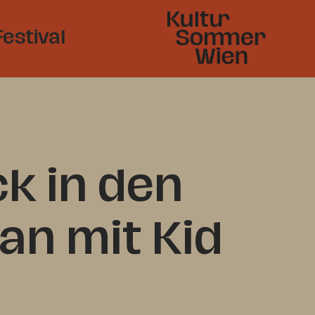
Festival
ck in den
lan mit Kid