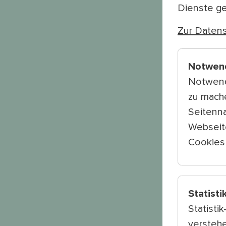
Dienste g
Zur Datens
Notwen
Notwend
zu mach
Seitenna
Webseit
Cookies 
Statisti
Statisti
verstehe