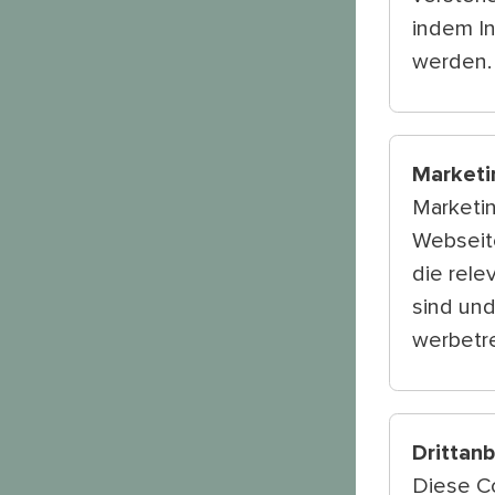
indem I
werden.
Marketi
Marketi
Webseite
die rele
sind und
werbetre
Drittan
Diese C