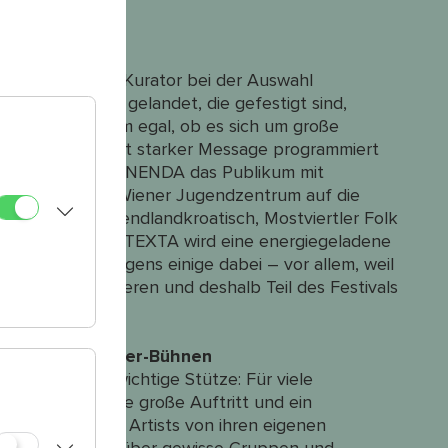
fahren, sind dem Kurator bei der Auswahl
sts im Programm gelandet, die gefestigt sind,
 Dabei ist es ihm egal, ob es sich um große
uten Sound samt starker Message programmiert
rgt unter anderem NENDA das Publikum mit
gen Rap aus dem Wiener Jugendzentrum auf die
musik auf Burgendlandkroatisch, Mostviertler Folk
p-Hop-Urgestein TEXTA wird eine energiegeladene
ind heuer übrigens einige dabei – vor allem, weil
 Wien identifizieren und deshalb Teil des Festivals
den Kultursommer-Bühnen
mer Wien als wichtige Stütze: Für viele
estival der erste große Auftritt und ein
m können junge Artists von ihren eigenen