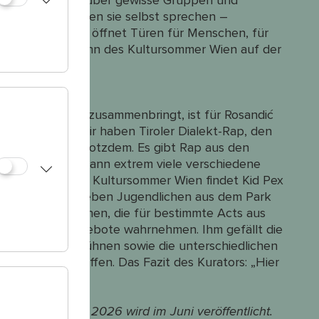
ärt: „Es wird oft über gewisse Gruppen und
mmer Wien können sie selbst sprechen –
en Austausch und öffnet Türen für Menschen, für
i ein großer Gewinn des Kultursommer Wien auf der
per.
t und Menschen zusammenbringt, ist für Rosandić
ele Facetten – wir haben Tiroler Dialekt-Rap, den
 Leute feiern es trotzdem. Es gibt Rap aus den
. Dieses Genre kann extrem viele verschiedene
ne Publikum des Kultursommer Wien findet Kid Pex
grationsbiografie neben Jugendlichen aus dem Park
n sitzen Menschen, die für bestimmte Acts aus
lmäßig Kulturangebote wahrnehmen. Ihm gefällt die
r und auf den Bühnen sowie die unterschiedlichen
 aufeinandertreffen. Das Fazit des Kurators: „Hier
ursommer Wien 2026 wird im Juni veröffentlicht.