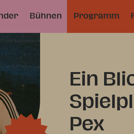
nder
Bühnen
Programm
Ein Bli
Spielp
Pex