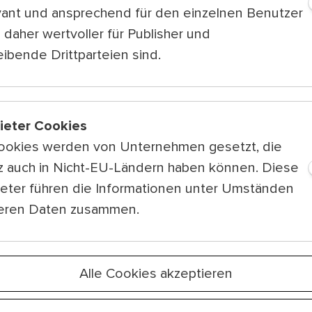
Waltzing in th
vant und ansprechend für den einzelnen Benutzer
 daher wertvoller für Publisher und
ibende Drittparteien sind.
bieter Cookies
sich jetzt zu
ookies werden von Unternehmen gesetzt, die
wsletter an!
tz auch in Nicht-EU-Ländern haben können. Diese
ieter führen die Informationen unter Umständen
teren Daten zusammen.
Alle Cookies akzeptieren