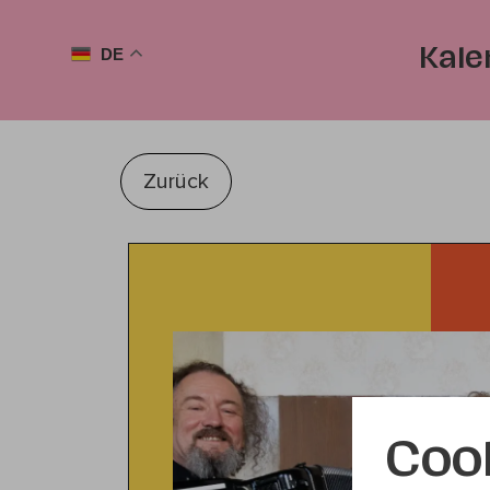
DE
Kale
Zurück
Coo