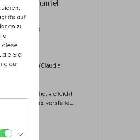
inen Notenmantel
sieren,
griffe auf
ionen zu
 Türkenschanze
ale
ch
n diese
hern
 die Sie
ung der
 Notenmantel (Claudia
r eine unübliche, vielleicht
angehensweise vorstelle...
anna Kugler