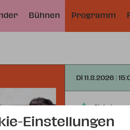
nder
Bühnen
Programm
Di 11.8.2026 | 15
Global
kie-Einstellungen
Dobrek, Kugl