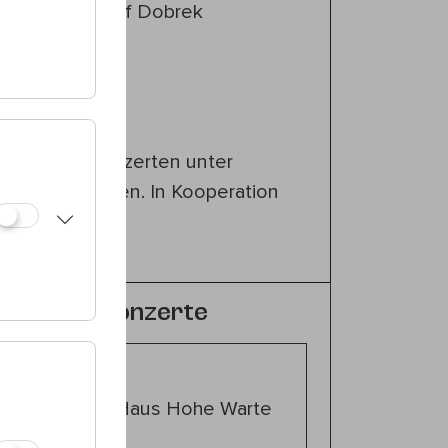
tion: Krzysztof Dobrek
vics
, 1180 Wien
en Gartenkonzerten unter
26
wird gebeten. In Kooperation
um Leben
.
für Gartenkonzerte
00
19., Haus Hohe Warte
 Trio