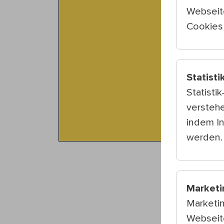
Webseit
Cookies 
Statisti
Statisti
verstehe
indem I
werden.
Marketi
Marketi
Webseite