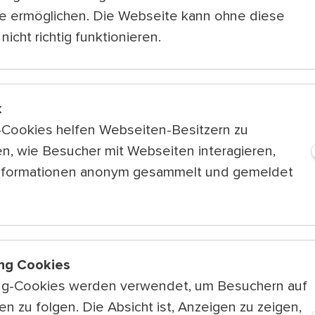
Akkordeon, Komposi
e ermöglichen. Die Webseite kann ohne diese
Erzähler: Karl Marko
nicht richtig funktionieren.
Adresse
Türkenschanzplatz 2
k
Um Anmeldung zu d
k-Cookies helfen Webseiten-Besitzern zu
www.kwp.at/ksw20
n, wie Besucher mit Webseiten interagieren,
mit den
Häusern z
nformationen anonym gesammelt und gemeldet
Weitere Tipps 
Global
ng Cookies
Do 13.8.
ng-Cookies werden verwendet, um Besuchern auf
15:00 — 16:
Ethel Merhaut
n zu folgen. Die Absicht ist, Anzeigen zu zeigen,