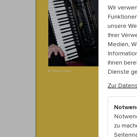
Wir verwen
Funktionen
unsere Web
Ihrer Verw
Medien, We
Informatio
ihnen bere
Dienste g
© Thomas Lieser
Zur Datens
Notwen
Notwend
zu mach
Seitenna