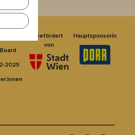
nsoren
Gefördert
Hauptsponsorin
von
 Board
2-2025
er:innen