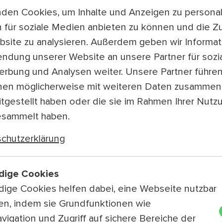
Und trüge ich e
den Cookies, um Inhalte und Anzeigen zu personali
 für soziale Medien anbieten zu können und die Zu
15:00 — 16:00
site zu analysieren. Außerdem geben wir Informat
18., Haus An der
endung unserer Website an unsere Partner für sozi
Deutsch, Polnis
rbung und Analysen weiter. Unsere Partner führe
Im Kalender speic
nen möglicherweise mit weiteren Daten zusammen,
itgestellt haben oder die sie im Rahmen Ihrer Nutz
Und trüge ich einen
esammelt haben.
Kohlus)
chutzerklärung
„Karl, könntest Du Di
sogar verkehrte Her
dige Cookies
Mehr
ige Cookies helfen dabei, eine Webseite nutzbar
Besetzung
en, indem sie Grundfunktionen wie
Geige, Gesang: Joh
vigation und Zugriff auf sichere Bereiche der