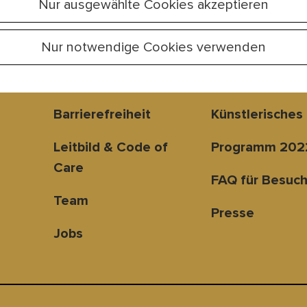
Nur ausgewählte Cookies akzeptieren
Nur notwendige Cookies verwenden
Platzordnung
Partner & Spo
Barrierefreiheit
Künstlerisches
Leitbild & Code of
Programm 202
Care
FAQ für Besuch
Team
Presse
Jobs