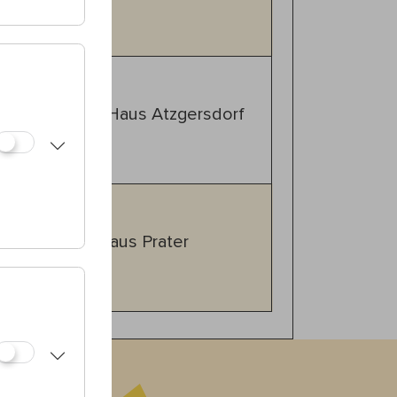
of
g der Donau
00
23., Haus Atzgersdorf
iera
erent
00
2., Haus Prater
 Zina Bloch
aise