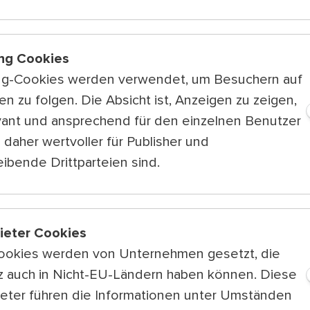
Trio Südbahnh
Lieder entlan
ng Cookies
Schlager
Fr 7.8.
ng-Cookies werden verwendet, um Besuchern auf
15:00 — 16:
n zu folgen. Die Absicht ist, Anzeigen zu zeigen,
Dresscode Riv
vant und ansprechend für den einzelnen Benutzer
Italian, but diff
 daher wertvoller für Publisher und
ibende Drittparteien sind.
Global
Mo 10.8.
15:00 — 16:
Daisy Hearts &
Chanson Franç
bieter Cookies
ookies werden von Unternehmen gesetzt, die
tz auch in Nicht-EU-Ländern haben können. Diese
ieter führen die Informationen unter Umständen