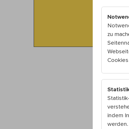
Notwen
Notwend
zu mach
Seitenna
Webseit
Cookies 
Statisti
Statisti
verstehe
indem I
werden.