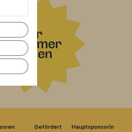
nsoren
Gefördert
Hauptsponsorin