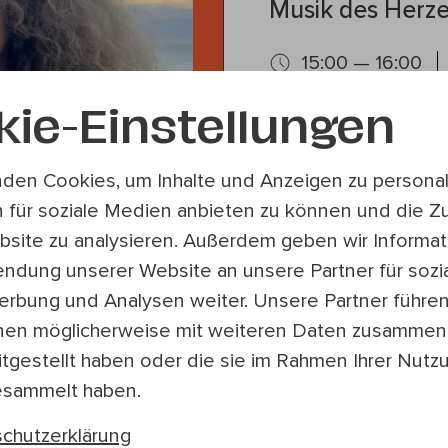
Musik des Herz
15:00 — 16:00
Deutsch, Englis
kie-Einstellungen
Im Kalender speic
Musik ist oft mit G
den Cookies, um Inhalte und Anzeigen zu personali
verbunden. Erinner
 für soziale Medien anbieten zu können und die Zu
Lieder, die einen ei
site zu analysieren. Außerdem geben wir Informat
haben, gespielt wer
endung unserer Website an unsere Partner für sozi
rbung und Analysen weiter. Unsere Partner führe
Besetzung
nen möglicherweise mit weiteren Daten zusammen,
Sängerin : Sandra Pi
itgestellt haben oder die sie im Rahmen Ihrer Nutz
Keyboard: Alex Vou
esammelt haben.
Adresse
Zschokkegasse 89,
chutzerklärung