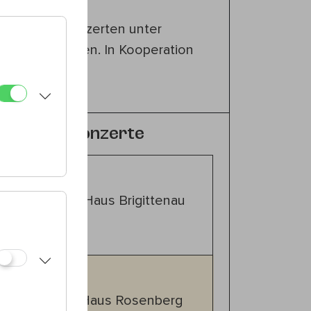
en Gartenkonzerten unter
26
wird gebeten. In Kooperation
um Leben
.
für Gartenkonzerte
00
20., Haus Brigittenau
00
13., Haus Rosenberg