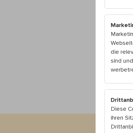
Marketi
Marketi
Webseite
die rele
sind und
werbetre
Drittan
Diese C
ihren Si
Drittanb