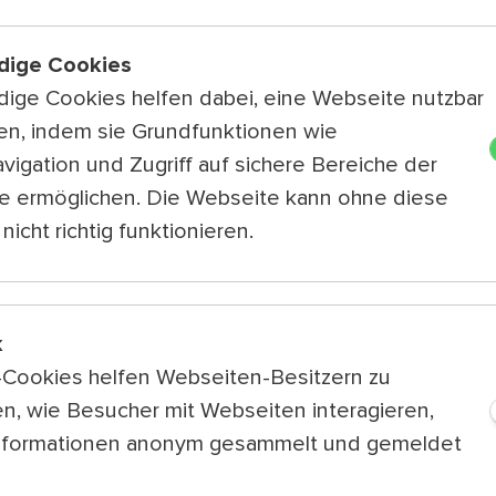
Um Anmeldung zu d
dige Cookies
www.kwp.at/ksw20
ige Cookies helfen dabei, eine Webseite nutzbar
mit den
Häusern z
en, indem sie Grundfunktionen wie
vigation und Zugriff auf sichere Bereiche der
e ermöglichen. Die Webseite kann ohne diese
Weitere Tipps 
nicht richtig funktionieren.
Global
Mo 3.8.
15:00 — 16:
k
Pacto Musical
k-Cookies helfen Webseiten-Besitzern zu
Pasión
n, wie Besucher mit Webseiten interagieren,
Wienerlied
nformationen anonym gesammelt und gemeldet
Di 4.8.
15:00 — 16: