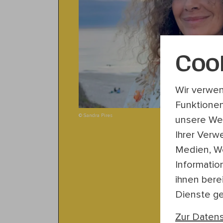
Coo
Wir verwen
Funktionen
© Sandra Pires
unsere Web
Ihrer Verw
Medien, We
Informatio
ihnen bere
Dienste g
Zur Datens