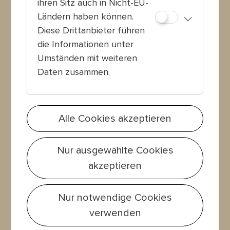
ihren Sitz auch in Nicht-EU-
Melden Sie sich jetzt zu
Ländern haben können.
unserem Newsletter an!
Diese Drittanbieter führen
die Informationen unter
Umständen mit weiteren
Daten zusammen.
Jetzt anmelden
Alle Cookies akzeptieren
Nur ausgewählte Cookies
akzeptieren
Nur notwendige Cookies
verwenden