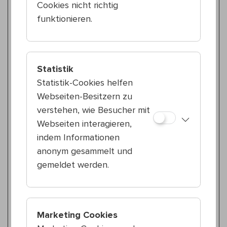
Cookies nicht richtig
Global
funktionieren.
Di 14.7.
15:00 — 16:00
5., Haus Margareten
Shalman, Radenkovic & Fox-Rosen
Statistik
Klezmer & Wir
Statistik-Cookies helfen
Webseiten-Besitzern zu
Klassik
Fr 17.7.
verstehen, wie Besucher mit
15:00 — 16:00
Webseiten interagieren,
19., Haus Döbling
indem Informationen
Trio Magnifico
anonym gesammelt und
Trio Magnifico feiert Schubert
gemeldet werden.
Wienerlied
Mo 20.7.
15:00 — 16:00
13., Haus Föhrenhof
Marketing Cookies
vorstadtkollektiv