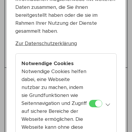
Adresse
Daten zusammen, die Sie ihnen
Kürschnergasse 10, 1210 Wien
bereitgestellt haben oder die sie im
Rahmen Ihrer Nutzung der Dienste
Um Anmeldung zu den Gartenkonzerten
gesammelt haben.
unter
www.kwp.at/ksw2026
wird gebeten. In
Zur Datenschutzerklärung
Kooperation mit den
Häusern zum Leben
.
Instagram
Notwendige Cookies
Notwendige Cookies helfen
Weitere Tipps für Gartenkonzerte
dabei, eine Webseite
nutzbar zu machen, indem
Global
sie Grundfunktionen wie
Mo 13.7.
Seitennavigation und Zugriff
15:00 — 16:00
auf sichere Bereiche der
9., Haus Rossau
Banda Yala
Webseite ermöglichen. Die
Rebétiko – Urbane Klänge Griechenlands
Webseite kann ohne diese