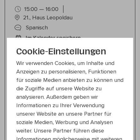
15:00 — 16:00
21., Haus Leopoldau
Spanisch
Im Kalender speichern
Teilen
Cookie-Einstellungen
Im Gepäck hat die
Wir verwenden Cookies, um Inhalte und
kolumbianische Sängerin das ganze
Anzeigen zu personalisieren, Funktionen
Feuer, Charisma und Temperament
für soziale Medien anbieten zu können und
die ihre Bühnenperformance
die Zugriffe auf unsere Website zu
auszeichnen.
analysieren. Außerdem geben wir
Informationen zu Ihrer Verwendung
In diesem Duo-Progr...
Mehr
unserer Website an unsere Partner für
Besetzung
soziale Medien, Werbung und Analysen
Gesang : Laura Aya
weiter. Unsere Partner führen diese
Gitarre : Jocsan Mendoza
Informationen möglicherweise mit weiteren