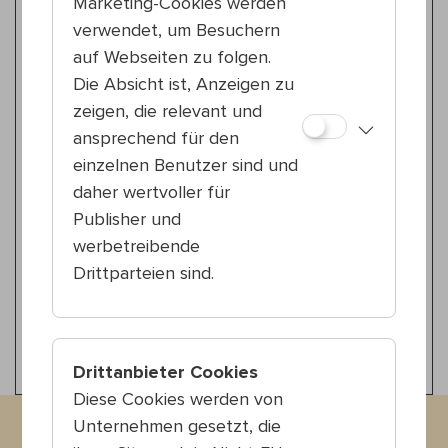
Marketing-Cookies werden
Die Donau mocht heit' blau
verwendet, um Besuchern
auf Webseiten zu folgen.
Klassik
Die Absicht ist, Anzeigen zu
Fr 24.7.
15:00 — 16:00
zeigen, die relevant und
6., Haus Mariahilf
ansprechend für den
Ingrid Jahn & Ensemble
einzelnen Benutzer sind und
Best of Broadway und Filmmusik
daher wertvoller für
Publisher und
Wienerlied
werbetreibende
Mo 27.7.
15:00 — 16:00
Drittparteien sind.
10., Haus Wienerberg
Florian Stanek & Birgit Zach
Auf einen Kaffee mit Leopoldi & Co
Drittanbieter Cookies
Diese Cookies werden von
Unternehmen gesetzt, die