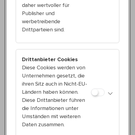
18:30 — 19:30
Do 13.8.
daher wertvoller für
10., Waldmüllerpark
Publisher und
Heinrich, Menke & Schmidtbauer
werbetreibende
Ghul Gesang Schwestern – Lyrische
Drittparteien sind.
Séancen
Literatur
Do 13.8.
Drittanbieter Cookies
18:30 — 19:30
Diese Cookies werden von
12., Wilhelmsdorfer Park
Unternehmen gesetzt, die
Adele Knall
Lit!
ihren Sitz auch in Nicht-EU-
Ländern haben können.
Literatur
Diese Drittanbieter führen
So 16.8.
die Informationen unter
18:30 — 19:30
Umständen mit weiteren
22., Schrödingerplatz
Daten zusammen.
Marianne Jungmaier & Karin Ivancsics
Anderswo – Erzählungen aus der Ferne