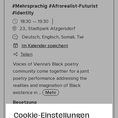
#Mehrsprachig #Afrorealist-Futurist
#Identity
18:30 — 19:30
23., Stadtpark Atzgersdorf
Deutsch, Englisch, Somali, Twi
Im Kalender speichern
Teilen
Voices of Vienna's Black poetry
community come together for a joint
poetry performance addressing the
realities and imagination of Black
existence in ...
Mehr
Besetzung
poet: Gawdesque
Cookie-Einstellungen
poet: Tayla Myree