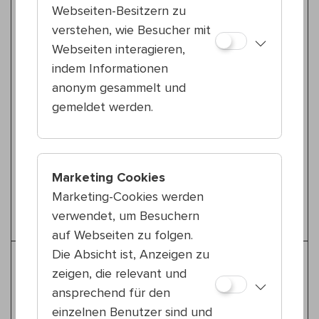
Austropop
Webseiten-Besitzern zu
Fr 14.8.
verstehen, wie Besucher mit
20:00 — 21:00
Webseiten interagieren,
23., Stadtpark Atzgersdorf
indem Informationen
Friedmann
Konzert
anonym gesammelt und
gemeldet werden.
Tanz & Performance
Sa 15.8.
18:30 — 19:30
23., Stadtpark Atzgersdorf
Marketing Cookies
"Kompanie Samuel Feldhandler"
Marketing-Cookies werden
Later; maybe later.
verwendet, um Besuchern
auf Webseiten zu folgen.
Die Absicht ist, Anzeigen zu
Weitere Tipps für Literatur
zeigen, die relevant und
ansprechend für den
Literatur
einzelnen Benutzer sind und