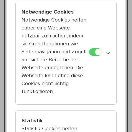
Do 13.8.
20:00 — 21:00
23., Stadtpark Atzgersdorf
Notwendige Cookies
Heidi Krenn Quartett
Notwendige Cookies helfen
Konzert
dabei, eine Webseite
nutzbar zu machen, indem
Kinderprogramm
sie Grundfunktionen wie
Fr 14.8.
10:30 — 11:30
Seitennavigation und Zugriff
23., Stadtpark Atzgersdorf
auf sichere Bereiche der
Bélaműhely Sound Art
Webseite ermöglichen. Die
Dirigententenspiel
Webseite kann ohne diese
Cookies nicht richtig
Tanz & Performance
funktionieren.
Fr 14.8.
18:30 — 19:30
23., Stadtpark Atzgersdorf
maria mercedes
exquisite return
Statistik
Statistik-Cookies helfen