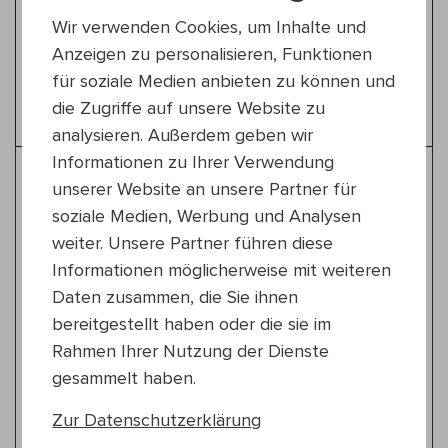
poet: Iris Neuberg
Wir verwenden Cookies, um Inhalte und
poet: Munira Mohamud
Anzeigen zu personalisieren, Funktionen
poet: YIELU
für soziale Medien anbieten zu können und
poet: Nepor Sandei
die Zugriffe auf unsere Website zu
analysieren. Außerdem geben wir
Informationen zu Ihrer Verwendung
Weitere Tipps für Stadtpark
unserer Website an unsere Partner für
Atzgersdorf
soziale Medien, Werbung und Analysen
weiter. Unsere Partner führen diese
Volksmusik
Informationen möglicherweise mit weiteren
Do 13.8.
18:30 — 19:30
Daten zusammen, die Sie ihnen
23., Stadtpark Atzgersdorf
bereitgestellt haben oder die sie im
Yentes Kuzines mit Roman Grinberg
Rahmen Ihrer Nutzung der Dienste
Konzert
gesammelt haben.
Zur Datenschutzerklärung
Jazz