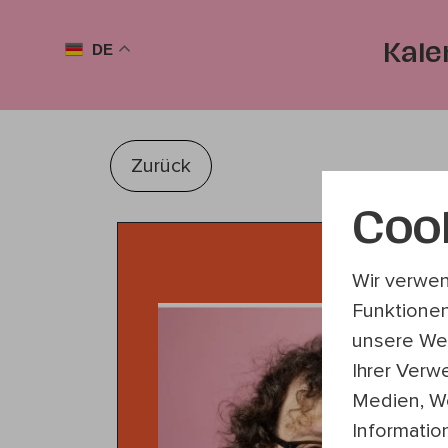
DE
Kale
Zurück
Coo
Wir verwen
Funktionen
unsere Web
Ihrer Verw
Medien, We
Informatio