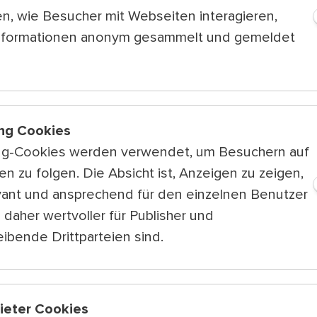
instagram.com/jake
n, wie Besucher mit Webseiten interagieren,
instagram.com/gabri
nformationen anonym gesammelt und gemeldet
Youtube
Spo
ng Cookies
ng-Cookies werden verwendet, um Besuchern auf
n zu folgen. Die Absicht ist, Anzeigen zu zeigen,
sich jetzt zu
vant und ansprechend für den einzelnen Benutzer
wsletter an!
 daher wertvoller für Publisher und
ibende Drittparteien sind.
bieter Cookies