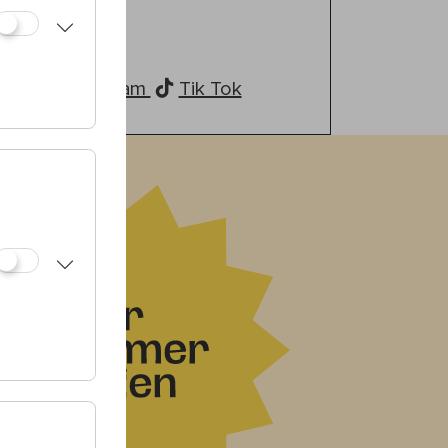
mossquito
el_schaffler
tify
Instagram
Tik Tok