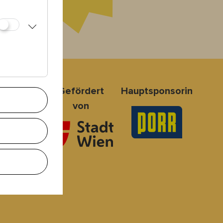
nsoren
Gefördert
Hauptsponsorin
von
 Board
2-2025
er:innen