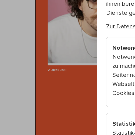
ihnen bere
Dienste g
Zur Datens
Notwen
Notwend
zu mach
© Lukas Beck
Seitenna
Webseit
Cookies 
Statisti
Statisti