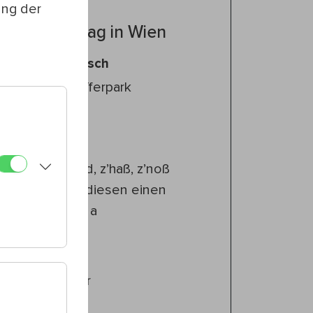
ung der
Ein Sommertag in Wien
eutsch #Englisch
15., Reithofferpark
ch
hern
er immer z’koid, z’haß, z’noß
 was, wenn es diesen einen
e sagen: des is a
ehr
briel Schaffler
Jacob Moss