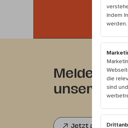
verstehe
indem I
werden.
Marketi
Marketi
Webseite
Melden Sie 
die rele
unserem Ne
sind und
werbetre
Drittan
Jetzt anmelden