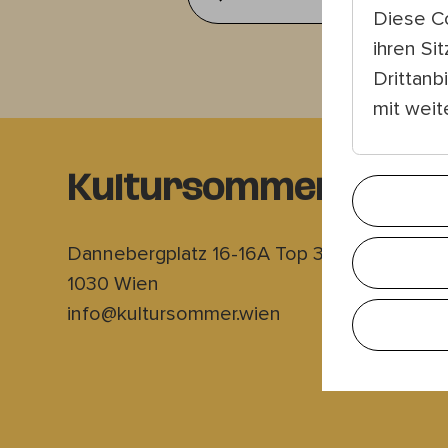
Diese C
ihren Si
Drittanb
mit wei
Kultursommer Wien
Dannebergplatz 16-16A Top 3
1030 Wien
info@kultursommer.wien