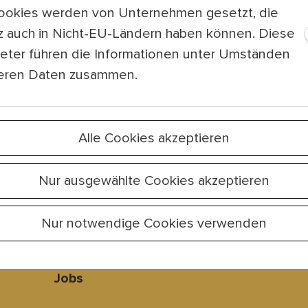
ookies werden von Unternehmen gesetzt, die
tz auch in Nicht-EU-Ländern haben können. Diese
ieter führen die Informationen unter Umständen
teren Daten zusammen.
Platzordnung
Partner & Spo
Alle Cookies akzeptieren
Barrierefreiheit
Künstlerisches
Nur ausgewählte Cookies akzeptieren
Leitbild & Code of
Programm 202
Care
Nur notwendige Cookies verwenden
FAQ für Besuch
Team
Presse
Jobs