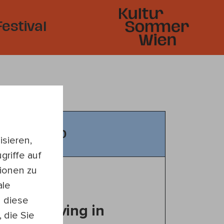
Festival
8:30 — 19:30
sieren,
griffe auf
ionen zu
ale
n diese
ide to Living in
 die Sie