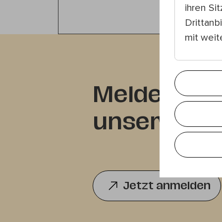
ihren Si
Drittanb
mit wei
Melden Sie 
unserem Ne
Jetzt anmelden