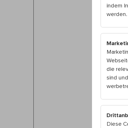
indem I
werden.
Marketi
Marketi
Webseite
die rele
sind und
werbetre
Drittan
Diese C