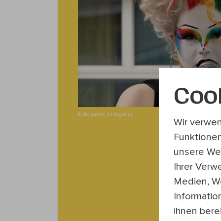
Coo
© @sporetec (Instagram)
Wir verwen
Funktionen
unsere Web
Ihrer Verw
Medien, We
Informatio
ihnen bere