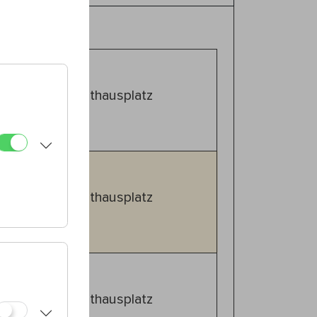
ür Musik
00
1., Rathausplatz
kers
00
1., Rathausplatz
mmer Night
00
1., Rathausplatz