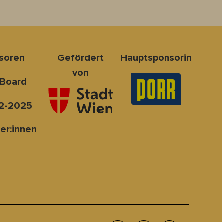
nsoren
Gefördert
Hauptsponsorin
von
 Board
2-2025
er:innen