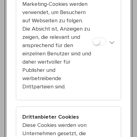
Marketing-Cookies werden
verwendet, um Besuchern
Zeitgenössischer Zirkus
auf Webseiten zu folgen.
Fr 24.7.
18:30 — 19:30
Die Absicht ist, Anzeigen zu
20., Nordwestbahnhof
zeigen, die relevant und
Birgit Glocker & Ruth Biller
ansprechend für den
Ton in Ton
einzelnen Benutzer sind und
daher wertvoller für
Zeitgenössischer Zirkus
Publisher und
Sa 25.7.
18:30 — 19:30
werbetreibende
10., Waldmüllerpark
Drittparteien sind.
Three Clowns and a Rabbit
The Fabulous Clown Variety Show
Zeitgenössischer Zirkus
Drittanbieter Cookies
Sa 25.7.
18:30 — 19:30
Diese Cookies werden von
15., Reithofferpark
Unternehmen gesetzt, die