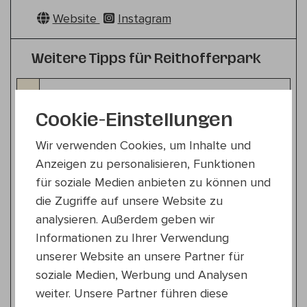
Website
Instagram
Weitere Tipps für Reithofferpark
Kinderprogramm
So 19.7.
Cookie-Einstellungen
10:30 — 11:30
15., Reithofferpark
Wir verwenden Cookies, um Inhalte und
LEMOUR – Physical Theatre
Anzeigen zu personalisieren, Funktionen
Imagine – A Modern Mime Tale
für soziale Medien anbieten zu können und
die Zugriffe auf unsere Website zu
Kabarett
analysieren. Außerdem geben wir
So 19.7.
18:30 — 19:30
Informationen zu Ihrer Verwendung
15., Reithofferpark
unserer Website an unsere Partner für
Chrissi Buchmasser
soziale Medien, Werbung und Analysen
Zugzwang
weiter. Unsere Partner führen diese