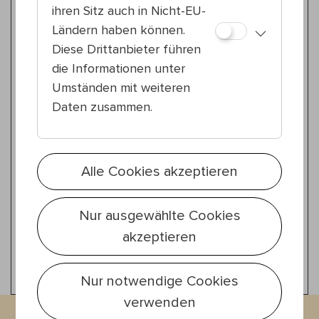
Ariathney Coyne & Anna Biebl
ihren Sitz auch in Nicht-EU-
Love Letters & Rest as Resistance
Ländern haben können.
Diese Drittanbieter führen
Zeitgenössischer Zirkus
die Informationen unter
Sa 1.8.
18:30 — 19:30
Umständen mit weiteren
20., Nordwestbahnhof
Daten zusammen.
Zina & Spinelli
Caught in the Spin (work in progress)
Alle Cookies akzeptieren
Zeitgenössischer Zirkus
Sa 1.8.
18:30 — 19:30
Nur ausgewählte Cookies
20., Nordwestbahnhof
akzeptieren
Geh mit Uns
Meer
Nur notwendige Cookies
verwenden