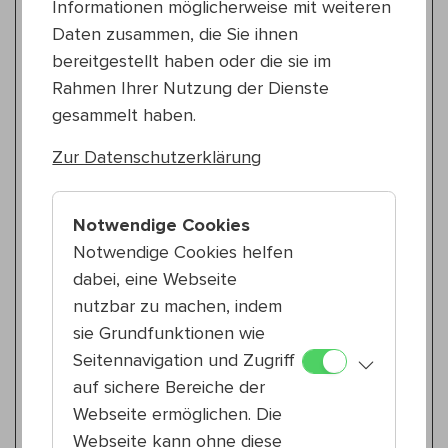
Informationen möglicherweise mit weiteren
Rap
Daten zusammen, die Sie ihnen
So 19.7.
20:00 — 21:00
bereitgestellt haben oder die sie im
15., Reithofferpark
Rahmen Ihrer Nutzung der Dienste
Mata Granata & Anđa Mitraljeza
gesammelt haben.
Konzert
Zur Datenschutzerklärung
Tanz & Performance
Do 23.7.
18:30 — 19:30
Notwendige Cookies
15., Reithofferpark
Notwendige Cookies helfen
Flóra Boros & Kenneth Constance Loe
dabei, eine Webseite
violet glace x P,R,O,N,E: A double bill
nutzbar zu machen, indem
sie Grundfunktionen wie
Experimentelle Musik
Seitennavigation und Zugriff
Do 23.7.
20:00 — 21:00
auf sichere Bereiche der
15., Reithofferpark
Webseite ermöglichen. Die
bösze flunger völker
Webseite kann ohne diese