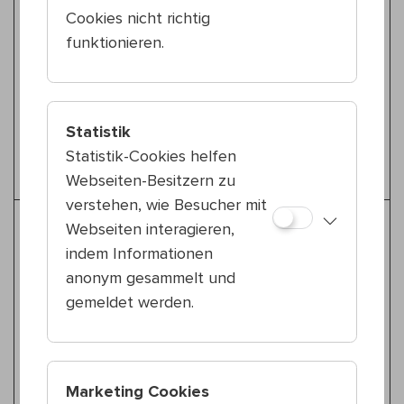
Konzert
Cookies nicht richtig
funktionieren.
Kinderprogramm
Fr 24.7.
10:30 — 11:30
15., Reithofferpark
Bulbul
Statistik
was ist lose?
Statistik-Cookies helfen
Webseiten-Besitzern zu
verstehen, wie Besucher mit
Weitere Tipps für Zeitgenössicher
Webseiten interagieren,
Zirkus
indem Informationen
anonym gesammelt und
gemeldet werden.
Zeitgenössischer Zirkus
Do 23.7.
20:00 — 21:00
23., Stadtpark Atzgersdorf
The Freestyle Orchestra
Marketing Cookies
Tale of the Firebird