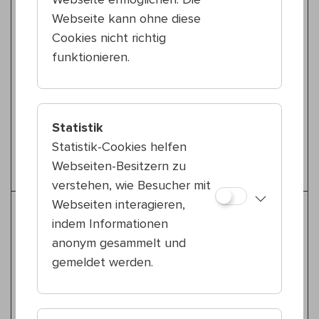
15., Reithofferpark
Webseite kann ohne diese
Chrissi Buchmasser
Zugzwang
Cookies nicht richtig
funktionieren.
Rap
So 19.7.
20:00 — 21:00
15., Reithofferpark
Statistik
Mata Granata & Anđa Mitraljeza
Statistik-Cookies helfen
Konzert
Webseiten-Besitzern zu
verstehen, wie Besucher mit
Webseiten interagieren,
Weitere Tipps für Tanz &
indem Informationen
Performance
anonym gesammelt und
gemeldet werden.
Tanz & Performance
So 19.7.
18:30 — 19:30
16., Kongreßpark