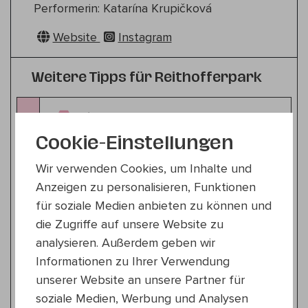
Performerin: Katarína Krupičková
Website
Instagram
Weitere Tipps für Reithofferpark
Literatur
Sa 18.7.
10:00 — 14:00
Cookie-Einstellungen
15., Reithofferpark
Wir verwenden Cookies, um Inhalte und
Workshop: Kritische Schreibsession:
Anzeigen zu personalisieren, Funktionen
It's a man's wor(l)d!
Muhammet Ali Baş & Der Kuseng
für soziale Medien anbieten zu können und
die Zugriffe auf unsere Website zu
Zeitgenössischer Zirkus
analysieren. Außerdem geben wir
Sa 18.7.
Informationen zu Ihrer Verwendung
18:30 — 19:30
unserer Website an unsere Partner für
15., Reithofferpark
soziale Medien, Werbung und Analysen
Pardalea Collective