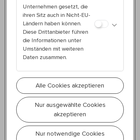
Fr 24.7.
20:00 — 21:00
Unternehmen gesetzt, die
15., Reithofferpark
ihren Sitz auch in Nicht-EU-
Janhavi Dhamankar & Group
Ländern haben können.
Classically Indian – Timeless Traditions
Diese Drittanbieter führen
die Informationen unter
Tanz & Performance
Umständen mit weiteren
So 2.8.
18:30 — 19:30
Daten zusammen.
10., Waldmüllerpark
Culbertson III, Zastava & Henao Serna
Unknown Helmet
Alle Cookies akzeptieren
Tanz & Performance
18:30 — 19:30
So 2.8.
Nur ausgewählte Cookies
12., Wilhelmsdorfer Park
akzeptieren
Helena Araújo, Mzamo Nondlwana &
Pedra Costa
When Drama Knocks the Door
Nur notwendige Cookies