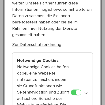
RE:PRESSION Re:loaded (Teil 4)
weiter. Unsere Partner führen diese
Informationen möglicherweise mit weiteren
Elektronische Musik
Daten zusammen, die Sie ihnen
Sa 18.7.
bereitgestellt haben oder die sie im
20:00 — 21:00
Rahmen Ihrer Nutzung der Dienste
15., Reithofferpark
gesammelt haben.
areksu
somewhere in between
Zur Datenschutzerklärung
Kinderprogramm
So 19.7.
Notwendige Cookies
10:30 — 11:30
Notwendige Cookies helfen
15., Reithofferpark
dabei, eine Webseite
LEMOUR – Physical Theatre
Imagine – A Modern Mime Tale
nutzbar zu machen, indem
sie Grundfunktionen wie
Kabarett
Seitennavigation und Zugriff
So 19.7.
auf sichere Bereiche der
18:30 — 19:30
Webseite ermöglichen. Die