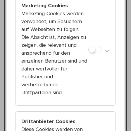
Marketing Cookies
Alix Eynaudi
Questions for a Summer Evening
Marketing-Cookies werden
verwendet, um Besuchern
Tanz & Performance
auf Webseiten zu folgen.
So 19.7.
Die Absicht ist, Anzeigen zu
18:30 — 19:30
zeigen, die relevant und
20., Nordwestbahnhof
ansprechend für den
JUNO@ROSE
CUTE COMPOSURE
einzelnen Benutzer sind und
daher wertvoller für
Tanz & Performance
Publisher und
Fr 24.7.
werbetreibende
20:00 — 21:00
Drittparteien sind.
12., Wilhelmsdorfer Park
Moschino Squad
Die Letzte Reihe
Drittanbieter Cookies
Tanz & Performance
Diese Cookies werden von