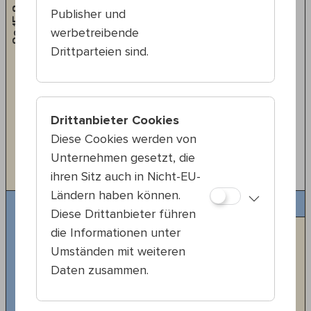
Sa 15.8
Publisher und
werbetreibende
Kinderprogramm
Drittparteien sind.
10:30 — 11:30
20., Nordwestbahnhof
Raphael Schall
Drittanbieter Cookies
PIZZA KATZE – Interaktives
Diese Cookies werden von
Beatbox-Konzert
Unternehmen gesetzt, die
#Beatbox
#Pop
#Kindermusik
#Dance
ihren Sitz auch in Nicht-EU-
Ländern haben können.
Mixed Show
Diese Drittanbieter führen
die Informationen unter
Umständen mit weiteren
Daten zusammen.