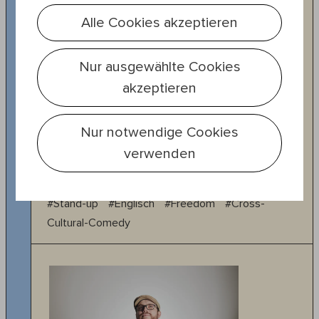
Alle Cookies akzeptieren
Nur ausgewählte Cookies
akzeptieren
Kabarett
18:30 — 19:30
Nur notwendige Cookies
20., Nordwestbahnhof
verwenden
Reginald Bärris
Free At Last!
#Stand-up
#Englisch
#Freedom
#Cross-
Cultural-Comedy