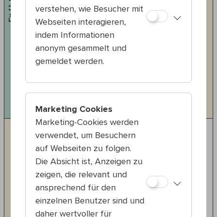
Fr 14.8
verstehen, wie Besucher mit
Webseiten interagieren,
Musik
indem Informationen
anonym gesammelt und
20:00 — 21:00
gemeldet werden.
20., Nordwestbahnhof
KARIOKA
AnalogBodies:DigitalSouls
#NeoKlassik
#Dubstep
#RhythmInYourBody
Marketing Cookies
Marketing-Cookies werden
verwendet, um Besuchern
auf Webseiten zu folgen.
Die Absicht ist, Anzeigen zu
zeigen, die relevant und
ansprechend für den
einzelnen Benutzer sind und
daher wertvoller für