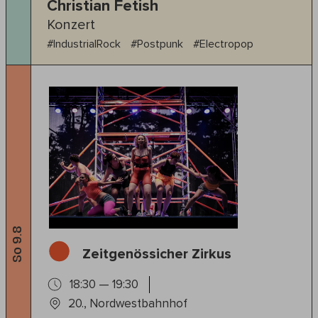
Christian Fetish
Konzert
#IndustrialRock
#Postpunk
#Electropop
So 9.8
Zeitgenössicher Zirkus
18:30 — 19:30
20., Nordwestbahnhof