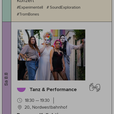
Konzert
#Experimentell
# SoundExploration
#TromBones
Sa 8.8
Tanz & Performance
18:30 — 19:30
20., Nordwestbahnhof