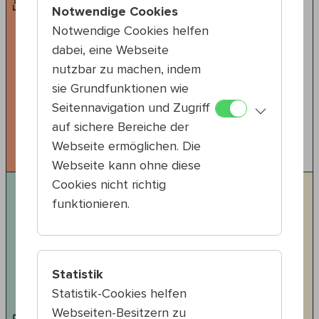
Zeitgenössicher Zirkus
Notwendige Cookies
Notwendige Cookies helfen
18:30 — 19:30
dabei, eine Webseite
20., Nordwestbahnhof
nutzbar zu machen, indem
Verena Schneider & Lukas
sie Grundfunktionen wie
Bamesreiter
Seitennavigation und Zugriff
Erde & Plastik – Begegnungen
auf sichere Bereiche der
#Andere
#Handstand
#Experimentell
Webseite ermöglichen. Die
#Musik
Webseite kann ohne diese
Cookies nicht richtig
funktionieren.
Statistik
Statistik-Cookies helfen
Webseiten-Besitzern zu