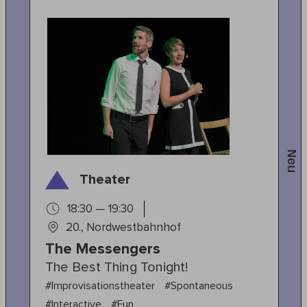
Neu
Theater
18:30 — 19:30
20., Nordwestbahnhof
The Messengers
The Best Thing Tonight!
#Improvisationstheater
#Spontaneous
#Interactive
#Fun