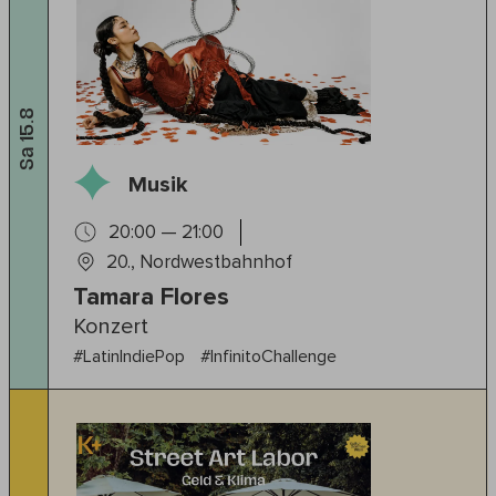
Sa 15.8
Musik
20:00 — 21:00
20., Nordwestbahnhof
Tamara Flores
Konzert
#LatinIndiePop
#InfinitoChallenge