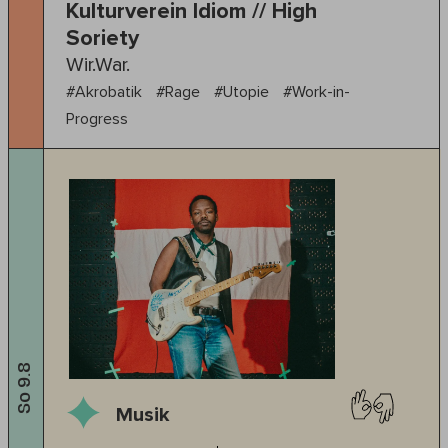
Kulturverein Idiom // High
Soriety
Wir.War.
#Akrobatik
#Rage
#Utopie
#Work-in-
Progress
So 9.8
Musik