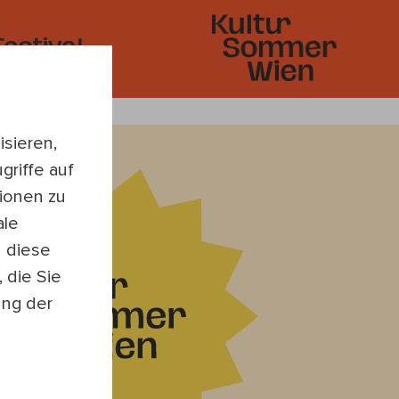
Festival
sieren,
griffe auf
ionen zu
ale
n diese
 die Sie
ung der