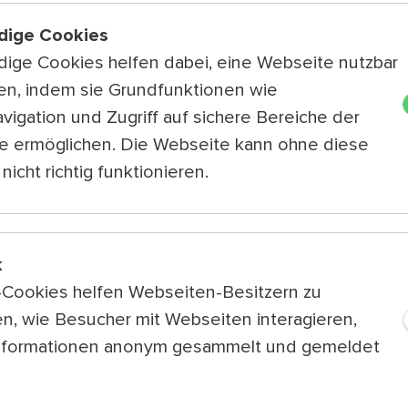
dige Cookies
ige Cookies helfen dabei, eine Webseite nutzbar
en, indem sie Grundfunktionen wie
vigation und Zugriff auf sichere Bereiche der
e ermöglichen. Die Webseite kann ohne diese
Platzordnung
Partner & Spo
nicht richtig funktionieren.
Barrierefreiheit
Künstlerisches
Leitbild & Code of
Programm 202
k
Care
k-Cookies helfen Webseiten-Besitzern zu
FAQ für Besuch
n, wie Besucher mit Webseiten interagieren,
Team
Presse
nformationen anonym gesammelt und gemeldet
Jobs