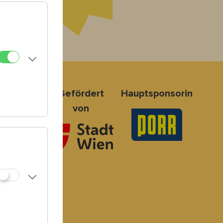
nsoren
Gefördert
Hauptsponsorin
von
 Board
2-2025
er:innen