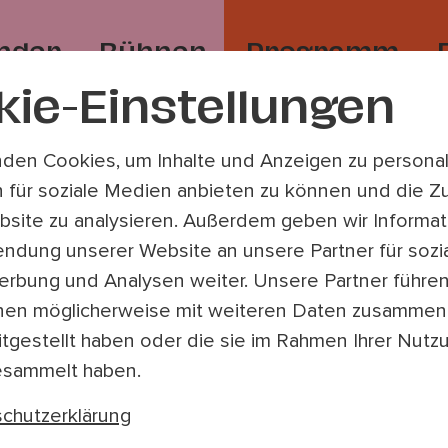
nder
Bühnen
Programm
kie-Einstellungen
Diese Seite ist aktuell nicht verfügbar.
den Cookies, um Inhalte und Anzeigen zu personali
 für soziale Medien anbieten zu können und die Zu
site zu analysieren. Außerdem geben wir Informat
endung unserer Website an unsere Partner für sozi
sich jetzt zu
rbung und Analysen weiter. Unsere Partner führe
wsletter an!
nen möglicherweise mit weiteren Daten zusammen,
itgestellt haben oder die sie im Rahmen Ihrer Nutz
esammelt haben.
chutzerklärung