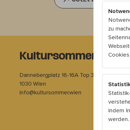
Notwen
Notwend
zu mach
Seitenna
Webseit
Cookies 
Kultursommer Wien
Dannebergplatz 16-16A Top 3
1030 Wien
Statisti
info@kultursommer.wien
Statisti
verstehe
indem I
werden.