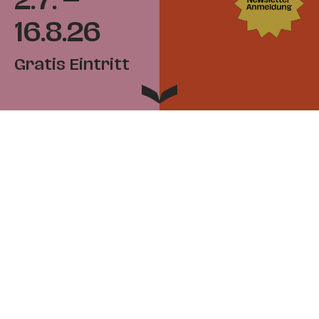
2.7. –
16.8.26
Gratis Eintritt
Open Air bei
freiem Eintritt in
ganz Wien
Der Kultursommer Wien bespielt im Sommer
Bühnen in der ganzen Stadt mit